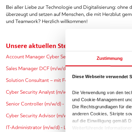
Bei aller Liebe zur Technologie und Digitalisierung: ohne 
überzeugt und setzen auf Menschen, die mit Herzblut ge
und Teamwork? Herzlich willkommen!
Unsere aktuellen Stellenangebote
Account Manager Cyber Security (w/m/d) - deutschlandwe
Zustimmung
Sales Manager DCF (m/w/d) - deutschlandweit
Diese Webseite verwendet Sk
Solution Consultant – mit Fokus auf EDR-Lösungen (m/w/d
Cyber Security Analyst (m/w/d) - deutschlandweit
Die Verwendung von den tech
und Cookie-Management und be
Senior Controller (m/w/d) - Langen
Die Rechtsgrundlagen für die
anderen Cookies, Skripte sowi
Cyber Security Advisor (m/w/d) - deutschlandweit
auf die Einwilligung gemäß D
IT-Administrator (m/w/d) - Langen
Weiterführende Informatione