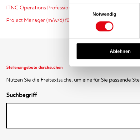
finden Sie in unserer
Datens
Einwilligungsauswahl
ITNC Operations Professional (m/w/d) - deutschlandweit
Notwendig
Project Manager (m/w/d) für interne Projekte - Langen o
Ablehnen
Stellenangebote durchsuchen
Nutzen Sie die Freitextsuche, um eine für Sie passende Stel
Suchbegriff
Es gibt keine Vorschläge, da das Suchfeld leer ist.