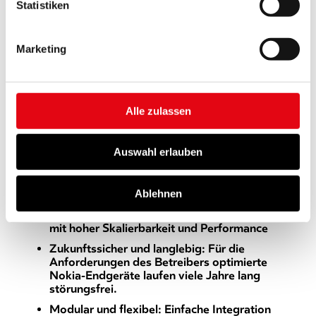
Statistiken
Verbindung der Standorte über Glasfaserkabel
in unserem
Impressum
.
mit hoher Bandbreite und niedriger Latenz
Leistungsstarker Ring aus Hauptstandorten,
Marketing
verbunden mit regionalen Standorten über
Interconnect-Router
Endkundenstandorte mit zuverlässiger End-to-
End-Konnektivität über 7210 Netzwerkgeräte
Alle zulassen
Modular und flexibel, stets auf dem neuesten
Stand der Technik
Auswahl erlauben
Die Vorteile im Überblick:
Ablehnen
Maßgeschneiderte, zukunftssichere Lösung
mit hoher Skalierbarkeit und Performance
Zukunftssicher und langlebig: Für die
Anforderungen des Betreibers optimierte
Nokia-Endgeräte laufen viele Jahre lang
störungsfrei.
Modular und flexibel: Einfache Integration