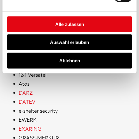
DRK-Blutspendedienst
gkv informatik
Merck
Alle zulassen
Auswahl erlauben
Carrier/Data Center/Cloud + IT Provider
Ablehnen
1&1 Versatel
Atos
DARZ
DATEV
e-shelter security
EWERK
EXARING
GRASS-MERKUR