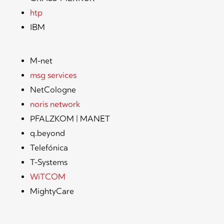
htp
IBM
M-net
msg services
NetCologne
noris network
PFALZKOM | MANET
q.beyond
Telefónica
T-Systems
WiTCOM
MightyCare