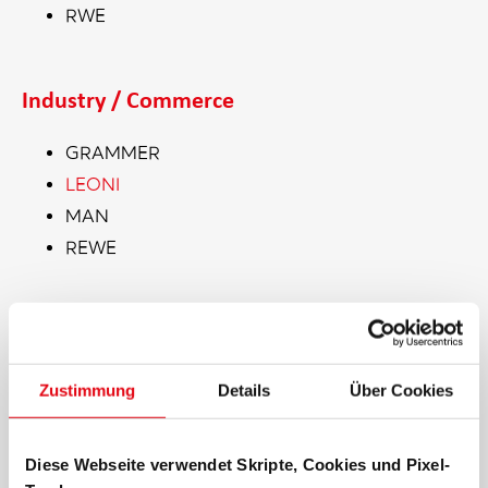
RWE
Industry / Commerce
GRAMMER
LEONI
MAN
REWE
Public sector
Zustimmung
Details
Über Cookies
Fraunhofer-Gesellschaft
Fritz-Haber-Institut
Diese Webseite verwendet Skripte, Cookies und Pixel-
Karlsruher Institut für Technologie (KIT)