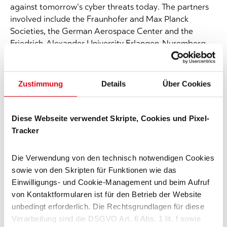
against tomorrow's cyber threats today. The partners
involved include the Fraunhofer and Max Planck
Societies, the German Aerospace Center and the
Friedrich-Alexander University Erlangen-Nuremberg.
Subproject QuNET+ISQKMS
Together with several companies and the Friedrich-
Zustimmung
Details
Über Cookies
Alexander University Erlangen-Nuremberg, we are
working on the development of an interoperable
Diese Webseite verwendet Skripte, Cookies und Pixel-
secure quantum key management system (QKMS). We
Tracker
are contributing our experience from customer
projects: What should the security architecture,
interfaces and implementation look like? The aim is to
Die Verwendung von den technisch notwendigen Cookies
make the QKMS robust and as easy to use as possible.
sowie von den Skripten für Funktionen wie das
Einwilligungs- und Cookie-Management und beim Aufruf
von Kontaktformularen ist für den Betrieb der Website
unbedingt erforderlich. Die Rechtsgrundlagen für diese
Verarbeitung sind die DSGVO Art. 6 Abs. 1 lit. f sowie