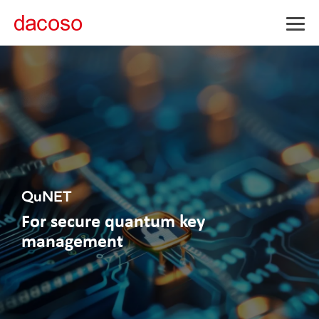
Togg
Men
QuNET
For secure quantum key
management