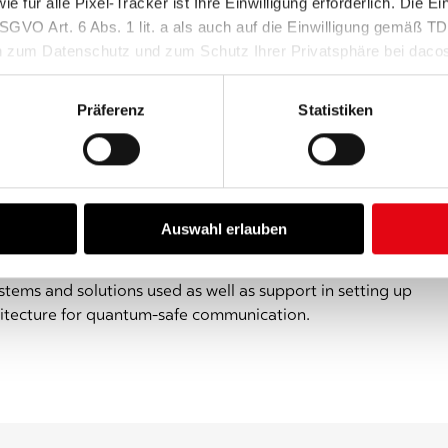
e official information
e für alle Pixel-Tracker ist Ihre Einwilligung erforderlich. Die Ei
SGVO Art. 6 Abs. 1 lit. a als auch auf die Einwilligung gemäß 
e modern encryption technologies based on QKD
n zum Datenschutz und zum Schutz Ihrer Privatsphäre bei daco
n between authorities - e.g. for the exchange of secret
chutzerklärung
und in unserem
Impressum
.
Präferenz
Statistiken
e University of Innsbruck and the Federal Ministry of
 is not only in the interests of Austria, but also of
s, works and communicates intensively with the other
Auswahl erlauben
 foundation for the overall EU goal.
ystems and solutions used as well as support in setting up
hitecture for quantum-safe communication.