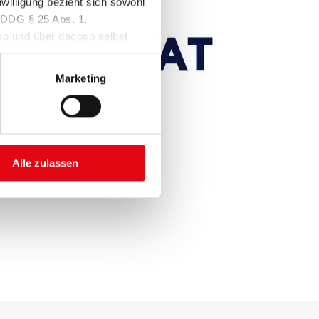
nwilligung bezieht sich sowohl
TDDDG § 25 Abs. 1.
so und über dacoso selbst
Marketing
Alle zulassen