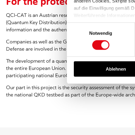
For the protection of sensitiv
anderen Cookies, Skripte sowi
auf die Einwilligung gemäß D
QCI-CAT is an Austrian research project that aims to us
Weiterführende Informatione
(Quantum Key Distribution) for highly secure communicatio
finden Sie in unserer
Datens
Einwilligungsauswahl
information and the authentication of messages.
Notwendig
Companies as well as the Graz University of Technology, th
Defense are involved in the project.
The development of a quantum-secure communication network
the entire European Union. Therefore, QCI-CAT cooperate
Ablehnen
participating national EuroQCI projects in order to lay the
Our part in this project is the security assessment of the s
the national QKD testbed as part of the Europe-wide arc