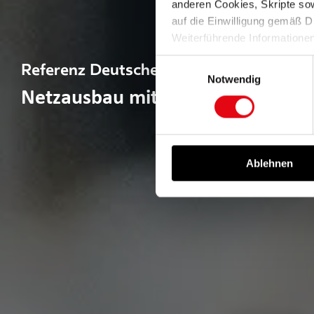
anderen Cookies, Skripte sowi
auf die Einwilligung gemäß D
Weiterführende Informatione
finden Sie in unserer
Datens
Einwilligungsauswahl
Referenz Deutsche GigaNetz
Notwendig
Netzausbau mit DWDM und IP au
Ablehnen