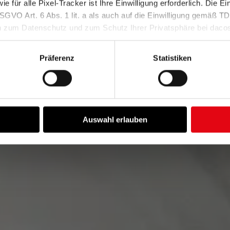
e für alle Pixel-Tracker ist Ihre Einwilligung erforderlich. Die Ei
SGVO Art. 6 Abs. 1 lit. a als auch auf die Einwilligung gemäß 
n zum Datenschutz und zum Schutz Ihrer Privatsphäre bei daco
chutzerklärung
und in unserem
Impressum
.
Präferenz
Statistiken
s einer Hand
Auswahl erlauben