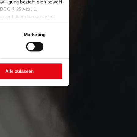
nwilligung bezieht sich sowohl
TDDDG § 25 Abs. 1.
so und über dacoso selbst
Marketing
Alle zulassen