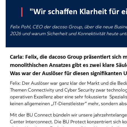
"Wir schaffen Klarheit für e
Felix Pohl, CEO der dacoso Group, über die neue Busine
2026 und warum Sicherheit und Konnektivität heute unt
Carla: Felix, die dacoso Group präsentiert sich m
monolithischen Ansatzes gibt es zwei klare Säul
Was war der Auslöser für diesen signifikanten
Felix: Der Auslöser war ganz klar der Markt und die Bed
Themen Connectivity und Cyber Security zwar technolo
operativen Exzellenz aber eine sehr fokussierte Spezia
keinen allgemeinen „IT-Dienstleister“ mehr, sondern abso
Mit der BU Connect bündeln wir unsere jahrzehntelang
Center Interconnect. Die BU Protect konzentriert sich k