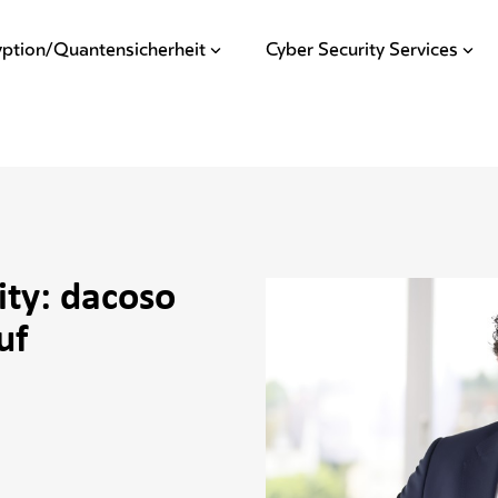
yption/Quantensicherheit
Cyber Security Services
vity: dacoso
uf