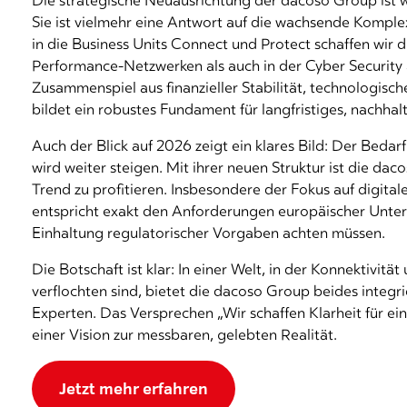
Die strategische Neuausrichtung der dacoso Group ist w
Sie ist vielmehr eine Antwort auf die wachsende Komplex
in die Business Units Connect und Protect schaffen wir 
Performance-Netzwerken als auch in der Cyber Security a
Zusammenspiel aus finanzieller Stabilität, technologisch
bildet ein robustes Fundament für langfristiges, nachha
Auch der Blick auf 2026 zeigt ein klares Bild:
Der Bedarf 
wird weiter steigen. Mit ihrer neuen Struktur ist die d
Trend zu profitieren. Insbesondere der Fokus auf digital
entspricht exakt den Anforderungen europäischer Unter
Einhaltung regulatorischer Vorgaben achten müssen.
Die Botschaft ist klar: In einer Welt, in der Konnektivit
verflochten sind, bietet die dacoso Group beides integr
Experten. Das Versprechen „Wir schaffen Klarheit für ein
einer Vision zur messbaren, gelebten Realität.
Jetzt mehr erfahren