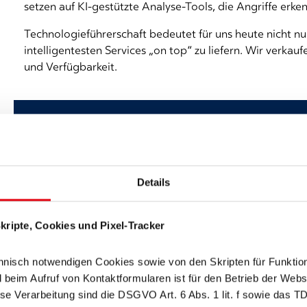
setzen auf KI-gestützte Analyse-Tools, die Angriffe erk
Technologieführerschaft bedeutet für uns heute nicht nu
intelligentesten Services „on top“ zu liefern. Wir verkauf
und Verfügbarkeit.
„Technologieführerschaft be
nur, die beste Hardware zu
intelligentesten Services 'on
Details
Felix Pohl, CEO der dacoso Group
ripte, Cookies und Pixel-Tracker
nisch notwendigen Cookies sowie von den Skripten für Funktion
Carla: Das klingt nach erheblichen Investitionen.
im Aufruf von Kontaktformularen ist für den Betrieb der Websit
se Verarbeitung sind die DSGVO Art. 6 Abs. 1 lit. f sowie das T
dacoso Group, um diesen Weg konsequent wei