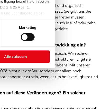
nwilligung bezieht sich sowohl
 Die dacoso Group ist profitabel und organisch
TDDDG § 25 Abs. 1.
tilen Zeiten unser wichtigstes Asset. Sie gibt uns die
so und über dacoso selbst
tieren, wenn andere auf die Bremse treten müssen.
 sich darauf verlassen, dass wir auch in fünf oder zehn
Marketing
ne Sparmaßnahme, sondern eine gezielte
e heraus starten.
 schätzt du die Geschäftsentwicklung ein?
026 sind ambitioniert, aber realistisch. Wir rechnen
Alle zulassen
rf an sicheren digitalen Infrastrukturen. Digitale
Europa zu einer Frage des Überlebens. Mit unserer
 2026 nicht nur größer, sondern vor allem noch
 Ansprechpartner zu sein, wenn es um hochverfügbare und
gen auf diese Veränderungen? Ein solcher
r haben den gesamten Prozess bewusst sehr transparent