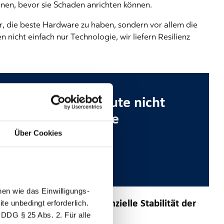
ennen, bevor sie Schaden anrichten können.
r, die beste Hardware zu haben, sondern vor allem die
en nicht einfach nur Technologie, wir liefern Resilienz
deutet für uns heute nicht
 haben, sondern die
 top' zu liefern.“
Über Cookies
en wie das Einwilligungs-
 Wie steht es um die finanzielle Stabilität der
e unbedingt erforderlich.
DDDG § 25 Abs. 2. Für alle
terzugehen?