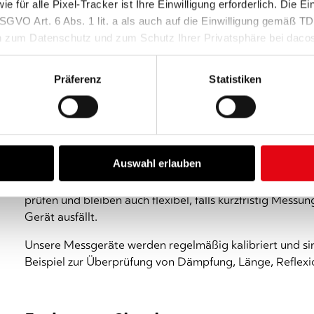
e für alle Pixel-Tracker ist Ihre Einwilligung erforderlich. Die Ei
SGVO Art. 6 Abs. 1 lit. a als auch auf die Einwilligung gemäß 
n zum Datenschutz und zum Schutz Ihrer Privatsphäre bei daco
chutzerklärung
und in unserem
Impressum
.
Präferenz
Statistiken
4. Messen, messen, messen
Messungen sind sehr wichtig, weil Glasfasern oft von unt
werden – mit qualitativen Unterschieden und teils abwe
fest, dass die Verbindung nicht durchgängig von A nach
Auswahl erlauben
Deshalb statten wir jedes Service-Team mit mehreren M
prüfen und bleiben auch flexibel, falls kurzfristig Mes
Gerät ausfällt.
Unsere Messgeräte werden regelmäßig kalibriert und si
Beispiel zur Überprüfung von Dämpfung, Länge, Reflex