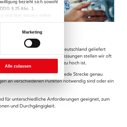
nwilligung bezieht sich sowohl
TDDDG § 25 Abs. 1.
so und über dacoso selbst
Marketing
erschiedlichen Lieferanten in Deutschland geliefert
ichender Länge. Bei unseren Messungen stellen wir oft
 B besteht oder die Dämpfung zu hoch ist.
Alle zulassen
essgeräten aus. So können wir jede Strecke genau
sungen an verschiedenen Punkten notwendig sind oder ein
nd für unterschiedliche Anforderungen geeignet, zum
ionen und Durchgängigkeit.